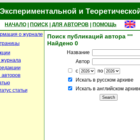
Экспериментальной и Теоретическо
НАЧАЛО
|
ПОИСК
|
ДЛЯ АВТОРОВ
|
ПОМОЩЬ
рмация о журнале
Поиск публикаций автора ""
Найдено 0
страницы
Название
кции
 журнала
Автор
редакции
с
по
 авторов
Искать в русском архиве
атью
Искать в английском архив
атус статьи