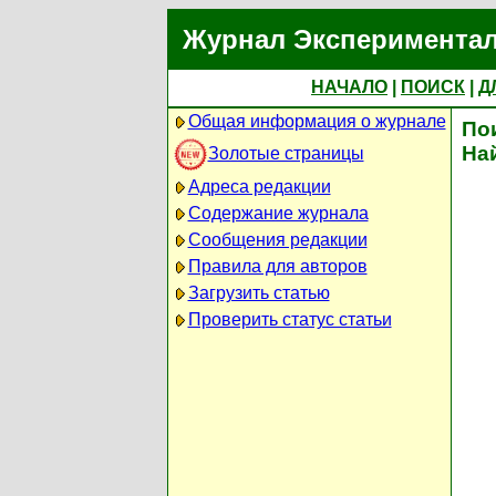
Журнал Экспериментал
НАЧАЛО
|
ПОИСК
|
Д
Общая информация о журнале
По
На
Золотые страницы
Адреса редакции
Содержание журнала
Сообщения редакции
Правила для авторов
Загрузить статью
Проверить статус статьи