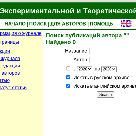
Экспериментальной и Теоретическо
НАЧАЛО
|
ПОИСК
|
ДЛЯ АВТОРОВ
|
ПОМОЩЬ
рмация о журнале
Поиск публикаций автора ""
Найдено 0
страницы
Название
кции
 журнала
Автор
редакции
с
по
 авторов
Искать в русском архиве
атью
Искать в английском архив
атус статьи