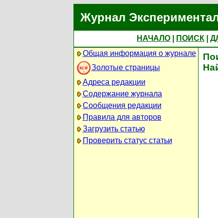
Журнал Экспериментал
НАЧАЛО
|
ПОИСК
|
Д
Общая информация о журнале
По
На
Золотые страницы
Адреса редакции
Содержание журнала
Сообщения редакции
Правила для авторов
Загрузить статью
Проверить статус статьи