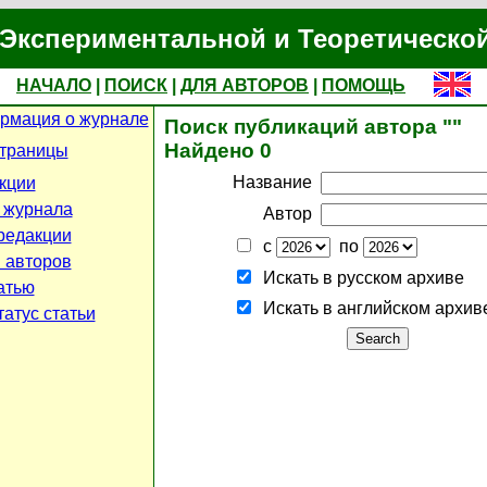
Экспериментальной и Теоретическо
НАЧАЛО
|
ПОИСК
|
ДЛЯ АВТОРОВ
|
ПОМОЩЬ
рмация о журнале
Поиск публикаций автора ""
Найдено 0
страницы
Название
кции
 журнала
Автор
редакции
с
по
 авторов
Искать в русском архиве
атью
Искать в английском архив
атус статьи