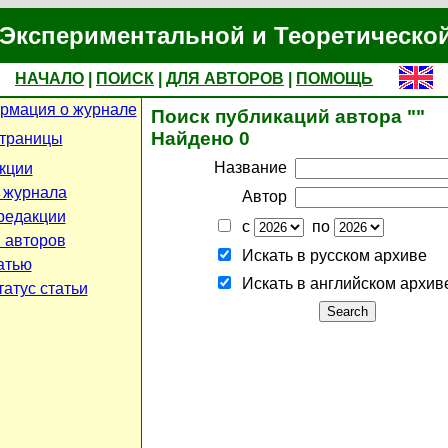
Экспериментальной и Теоретическо
НАЧАЛО
|
ПОИСК
|
ДЛЯ АВТОРОВ
|
ПОМОЩЬ
рмация о журнале
Поиск публикаций автора ""
Найдено 0
страницы
Название
кции
 журнала
Автор
редакции
с
по
 авторов
Искать в русском архиве
атью
Искать в английском архив
атус статьи