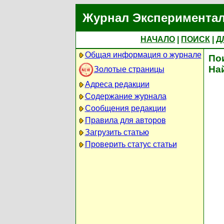
Журнал Экспериментал
НАЧАЛО
|
ПОИСК
|
Д
Общая информация о журнале
По
На
Золотые страницы
Адреса редакции
Содержание журнала
Сообщения редакции
Правила для авторов
Загрузить статью
Проверить статус статьи