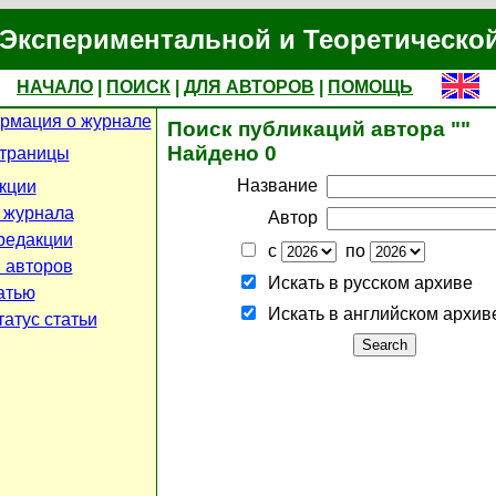
Экспериментальной и Теоретическо
НАЧАЛО
|
ПОИСК
|
ДЛЯ АВТОРОВ
|
ПОМОЩЬ
рмация о журнале
Поиск публикаций автора ""
Найдено 0
страницы
Название
кции
 журнала
Автор
редакции
с
по
 авторов
Искать в русском архиве
атью
Искать в английском архив
атус статьи