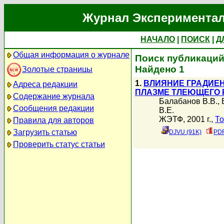
Журнал Экспериментал
НАЧАЛО
|
ПОИСК
|
Д
Общая информация о журнале
Поиск публикаций
Найдено 1
Золотые страницы
1.
ВЛИЯНИЕ ГРАДИЕН
Адреса редакции
ПЛАЗМЕ ТЛЕЮЩЕГО 
Содержание журнала
Балабанов В.В.
,
Сообщения редакции
В.Е.
ЖЭТФ, 2001 г.,
То
Правила для авторов
Загрузить статью
DJVU (91K)
PDF
Проверить статус статьи