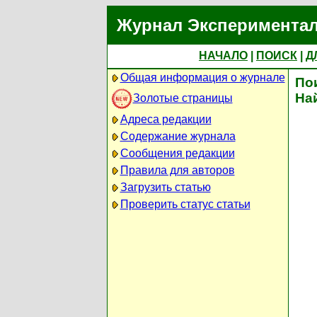
Журнал Экспериментал
НАЧАЛО
|
ПОИСК
|
Д
Общая информация о журнале
По
На
Золотые страницы
Адреса редакции
Содержание журнала
Сообщения редакции
Правила для авторов
Загрузить статью
Проверить статус статьи