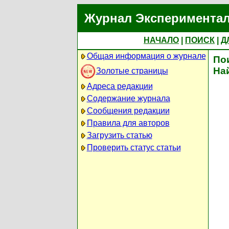
Журнал Экспериментал
НАЧАЛО
|
ПОИСК
|
Д
Общая информация о журнале
По
На
Золотые страницы
Адреса редакции
Содержание журнала
Сообщения редакции
Правила для авторов
Загрузить статью
Проверить статус статьи