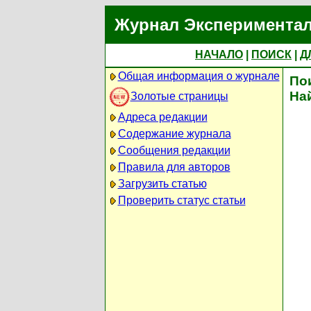
Журнал Экспериментал
НАЧАЛО
|
ПОИСК
|
Д
Общая информация о журнале
По
На
Золотые страницы
Адреса редакции
Содержание журнала
Сообщения редакции
Правила для авторов
Загрузить статью
Проверить статус статьи