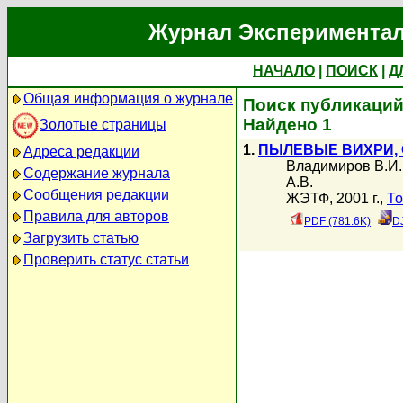
Журнал Экспериментал
НАЧАЛО
|
ПОИСК
|
Д
Общая информация о журнале
Поиск публикаций
Найдено 1
Золотые страницы
1.
ПЫЛЕВЫЕ ВИХРИ, 
Адреса редакции
Владимиров В.И.
Содержание журнала
А.В.
Сообщения редакции
ЖЭТФ, 2001 г.,
То
Правила для авторов
PDF (781.6K)
D
Загрузить статью
Проверить статус статьи