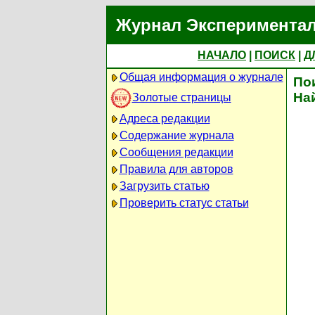
Журнал Экспериментал
НАЧАЛО
|
ПОИСК
|
Д
Общая информация о журнале
По
На
Золотые страницы
Адреса редакции
Содержание журнала
Сообщения редакции
Правила для авторов
Загрузить статью
Проверить статус статьи