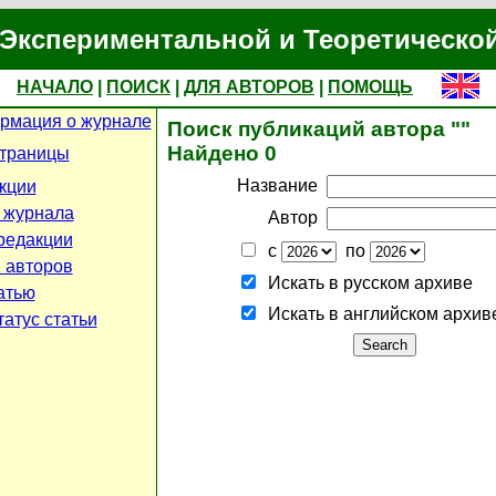
Экспериментальной и Теоретическо
НАЧАЛО
|
ПОИСК
|
ДЛЯ АВТОРОВ
|
ПОМОЩЬ
рмация о журнале
Поиск публикаций автора ""
Найдено 0
страницы
Название
кции
 журнала
Автор
редакции
с
по
 авторов
Искать в русском архиве
атью
Искать в английском архив
атус статьи