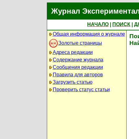
Журнал Экспериментал
НАЧАЛО
|
ПОИСК
|
Д
Общая информация о журнале
По
На
Золотые страницы
Адреса редакции
Содержание журнала
Сообщения редакции
Правила для авторов
Загрузить статью
Проверить статус статьи