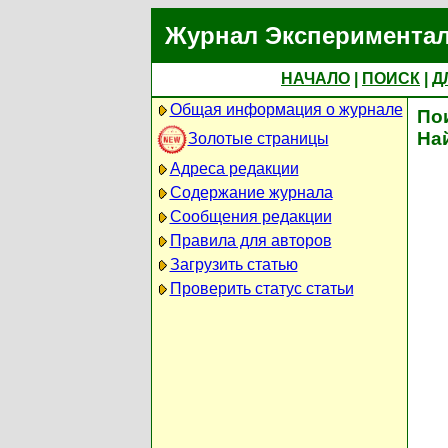
Журнал Экспериментал
НАЧАЛО
|
ПОИСК
|
Д
Общая информация о журнале
По
На
Золотые страницы
Адреса редакции
Содержание журнала
Сообщения редакции
Правила для авторов
Загрузить статью
Проверить статус статьи