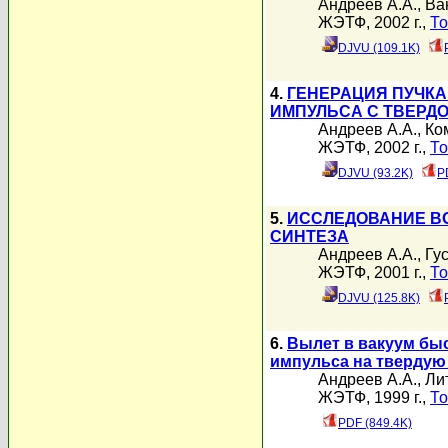
Андреев А.А.
,
Ва
ЖЭТФ, 2002 г.,
То
DJVU (109.1K)
4.
ГЕНЕРАЦИЯ ПУЧКА
ИМПУЛЬСА С ТВЕРД
Андреев А.А.
,
Ко
ЖЭТФ, 2002 г.,
То
DJVU (93.2K)
P
5.
ИССЛЕДОВАНИЕ В
СИНТЕЗА
Андреев А.А.
,
Гу
ЖЭТФ, 2001 г.,
То
DJVU (125.8K)
6.
Вылет в вакуум бы
импульса на тверду
Андреев А.А.
,
Ли
ЖЭТФ, 1999 г.,
То
PDF (849.4K)