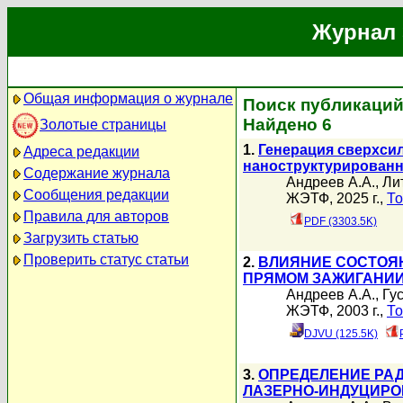
Журнал 
Общая информация о журнале
Поиск публикаций
Найдено 6
Золотые страницы
1.
Генерация сверхси
Адреса редакции
наноструктурирован
Содержание журнала
Андреев А.А.
,
Ли
Сообщения редакции
ЖЭТФ, 2025 г.,
То
Правила для авторов
PDF (3303.5K)
Загрузить статью
Проверить статус статьи
2.
ВЛИЯНИЕ СОСТОЯ
ПРЯМОМ ЗАЖИГАНИИ
Андреев А.А.
,
Гу
ЖЭТФ, 2003 г.,
То
DJVU (125.5K)
3.
ОПРЕДЕЛЕНИЕ РА
ЛАЗЕРНО-ИНДУЦИРО