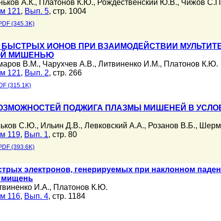
ньков А.К.
,
Платонов К.Ю.
,
Рождественский Ю.В.
,
Чижов С.П
м 121
,
Вып. 5
, стр. 1004
PDF (345.3K)
 БЫСТРЫХ ИОНОВ ПРИ ВЗАИМОДЕЙСТВИИ МУЛЬТИТ
ОЙ МИШЕНЬЮ
маров В.М.
,
Чарухчев А.В.
,
Литвиненко И.М.
,
Платонов К.Ю.
м 121
,
Вып. 2
, стр. 266
DF (315.1K)
ОЗМОЖНОСТЕЙ ПОДЖИГА ПЛАЗМЫ МИШЕНЕЙ В УСЛО
ськов С.Ю.
,
Ильин Д.В.
,
Левковский А.А.
,
Розанов В.Б.
,
Шерма
м 119
,
Вып. 1
, стр. 80
PDF (393.6K)
стрых электронов, генерируемых при наклонном паден
ю мищень
твиненко И.А.
,
Платонов К.Ю.
м 116
,
Вып. 4
, стр. 1184