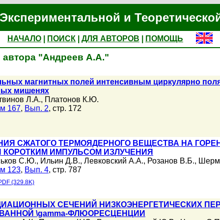
Экспериментальной и Теоретическо
НАЧАЛО
|
ПОИСК
|
ДЛЯ АВТОРОВ
|
ПОМОЩЬ
 автора "Андреев А.А."
льных магнитных полей интенсивным циркулярно по
ных мишенях
твинов Л.А.
,
Платонов К.Ю.
м 167
,
Вып. 2
, стр. 172
НИЯ СЖАТОГО ТЕРМОЯДЕРНОГО ВЕЩЕСТВА НА ГОРЕ
 КОРОТКИМ ИМПУЛЬСОМ ИЗЛУЧЕНИЯ
ськов С.Ю.
,
Ильин Д.В.
,
Левковский А.А.
,
Розанов В.Б.
,
Шерма
м 123
,
Вып. 4
, стр. 787
PDF (329.8K)
ДИАЦИОННЫХ СЕЧЕНИЙ НИЗКОЭНЕРГЕТИЧЕСКИХ ПЕ
ВАННОЙ \gamma-ФЛЮОРЕСЦЕНЦИИ