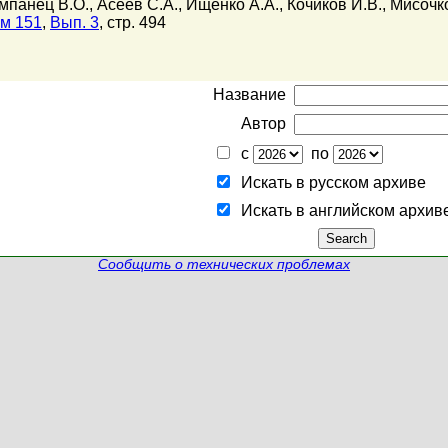
мпанец В.О.
,
Асеев С.А.
,
Ищенко А.А.
,
Кочиков И.В.
,
Мисочко
м 151
,
Вып. 3
, стр. 494
Название
Автор
с
по
Искать в русском архиве
Искать в английском архив
Сообщить о технических проблемах