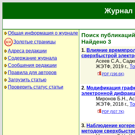
Журнал 
Общая информация о журнале
Поиск публикаций
Найдено 3
Золотые страницы
1.
Влияние времяпрол
Адреса редакции
сверхбыстрой электр
Содержание журнала
Асеев С.А.
,
Садко
Сообщения редакции
ЖЭТФ, 2019 г.,
То
Правила для авторов
PDF (196.6K)
Загрузить статью
Проверить статус статьи
2.
Модификация графе
электронной дифракц
Миронов Б.Н.
,
Ас
ЖЭТФ, 2018 г.,
То
PDF (507.7K)
3.
Наблюдение когере
методом сверхбыстр