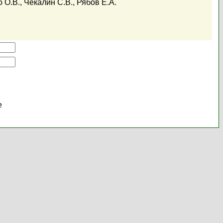
 О.В.
,
Чекалин С.В.
,
Рябов Е.А.
е