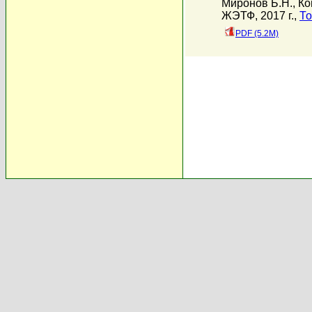
Миронов Б.Н.
,
Ко
ЖЭТФ, 2017 г.,
То
PDF (5.2M)