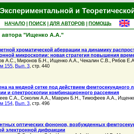
Экспериментальной и Теоретическо
НАЧАЛО
|
ПОИСК
|
ДЛЯ АВТОРОВ
|
ПОМОЩЬ
 автора "Ищенко А.А."
етной хроматической аберрации на динамику распрост
онной микроскопии: новая стратегия повышения врем
в А.С.
,
Миронов Б.Н.
,
Ищенко А.А.
,
Чекалин С.В.
,
Рябов Е.А
м 155
,
Вып. 3
, стр. 440
на на медной сетке под действием фемтосекундного л
ии и спектроскопии комбинационного рассеяния
еев С.А.
,
Соколик А.А.
,
Маврин Б.Н.
,
Тимофеев А.А.
,
Ищенко
м 154
,
Вып. 3
, стр. 496
нтных оптических фононов, возбужденных фемтосекун
ой электронной дифракции