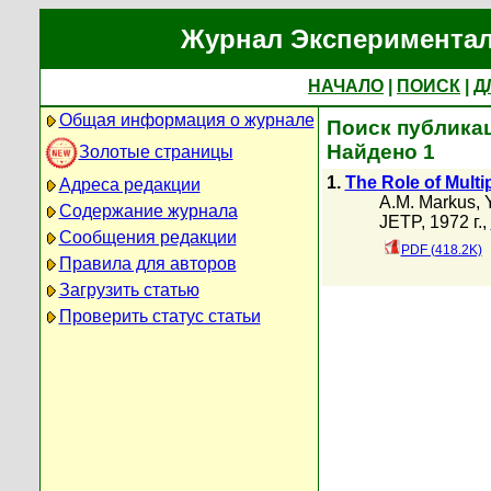
Журнал Экспериментал
НАЧАЛО
|
ПОИСК
|
Д
Общая информация о журнале
Поиск публикац
Найдено 1
Золотые страницы
1.
The Role of Multi
Адреса редакции
A.M. Markus
,
Содержание журнала
JETP, 1972 г.,
Сообщения редакции
PDF (418.2K)
Правила для авторов
Загрузить статью
Проверить статус статьи