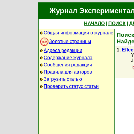
Журнал Экспериментал
НАЧАЛО
|
ПОИСК
|
Д
Общая информация о журнале
Поиск
Найде
Золотые страницы
1.
Effec
Адреса редакции
Y
Содержание журнала
J
Сообщения редакции
Правила для авторов
Загрузить статью
Проверить статус статьи