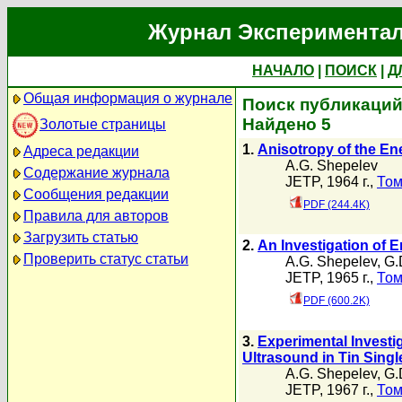
Журнал Экспериментал
НАЧАЛО
|
ПОИСК
|
Д
Общая информация о журнале
Поиск публикаций 
Найдено 5
Золотые страницы
1.
Anisotropy of the En
Адреса редакции
A.G. Shepelev
Содержание журнала
JETP, 1964 г.,
Том
Сообщения редакции
PDF (244.4K)
Правила для авторов
Загрузить статью
2.
An Investigation of 
Проверить статус статьи
A.G. Shepelev
,
G.
JETP, 1965 г.,
Том
PDF (600.2K)
3.
Experimental Investi
Ultrasound in Tin Singl
A.G. Shepelev
,
G.
JETP, 1967 г.,
Том