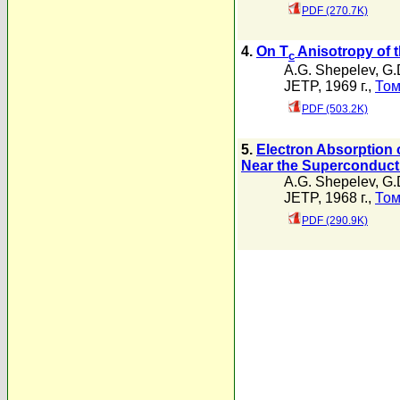
PDF (270.7K)
4.
On T
Anisotropy of 
c
A.G. Shepelev
,
G.
JETP, 1969 г.,
Том
PDF (503.2K)
5.
Electron Absorption o
Near the Superconductiv
A.G. Shepelev
,
G.
JETP, 1968 г.,
Том
PDF (290.9K)