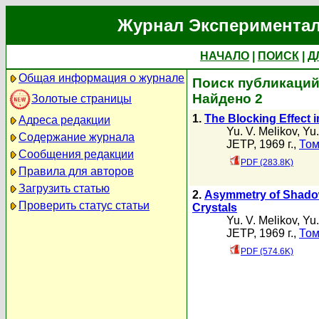
Журнал Экспериментал
НАЧАЛО
|
ПОИСК
|
Д
Общая информация о журнале
Поиск публикаций 
Найдено 2
Золотые страницы
1.
The Blocking Effect 
Адреса редакции
Yu. V. Melikov
,
Yu.
Содержание журнала
JETP, 1969 г.,
Том
Сообщения редакции
PDF (283.8K)
Правила для авторов
Загрузить статью
2.
Asymmetry of Shadows
Проверить статус статьи
Crystals
Yu. V. Melikov
,
Yu.
JETP, 1969 г.,
Том
PDF (574.6K)