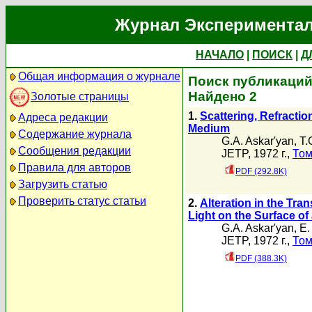
Журнал Экспериментал
НАЧАЛО
|
ПОИСК
|
Д
Общая информация о журнале
Поиск публикаций
Найдено 2
Золотые страницы
1.
Scattering, Refractio
Адреса редакции
Medium
Содержание журнала
G.A. Askar'yan
,
T.
Сообщения редакции
JETP, 1972 г.,
Том
Правила для авторов
PDF (292.8K)
Загрузить статью
Проверить статус статьи
2.
Alteration in the Tra
Light on the Surface of
G.A. Askar'yan
,
E.
JETP, 1972 г.,
Том
PDF (388.3K)