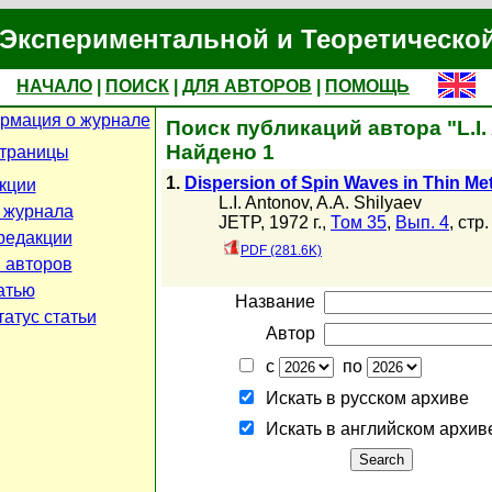
Экспериментальной и Теоретическо
НАЧАЛО
|
ПОИСК
|
ДЛЯ АВТОРОВ
|
ПОМОЩЬ
рмация о журнале
Поиск публикаций автора "L.I.
Найдено 1
страницы
1.
Dispersion of Spin Waves in Thin Met
кции
L.I. Antonov
,
A.A. Shilyaev
 журнала
JETP, 1972 г.,
Том 35
,
Вып. 4
, стр
редакции
PDF (281.6K)
 авторов
атью
Название
атус статьи
Автор
с
по
Искать в русском архиве
Искать в английском архив