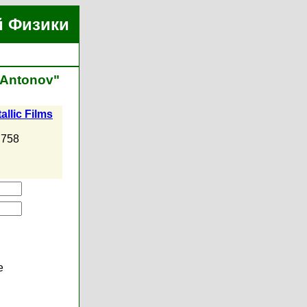
й Физики
 Antonov"
allic Films
. 758
е