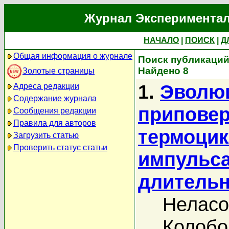
Журнал Экспериментал
НАЧАЛО
|
ПОИСК
|
Д
Общая информация о журнале
Поиск публикаций
Найдено 8
Золотые страницы
1.
Эволю
Адреса редакции
Содержание журнала
приповер
Сообщения редакции
Правила для авторов
термоци
Загрузить статью
Проверить статус статьи
импульса
длительн
Неласо
Колобо