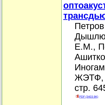
оптоакус
трансдь
Петров
Дышлюк
Е.М.
,
П
Ашитко
Иногам
ЖЭТФ, 
стр. 64
PDF (3403.9K)