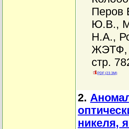
Перов 
Ю.В.
,
М
Н.А.
,
Р
ЖЭТФ, 
стр. 78
PDF (23.3M)
2.
Аномал
оптическ
никеля,