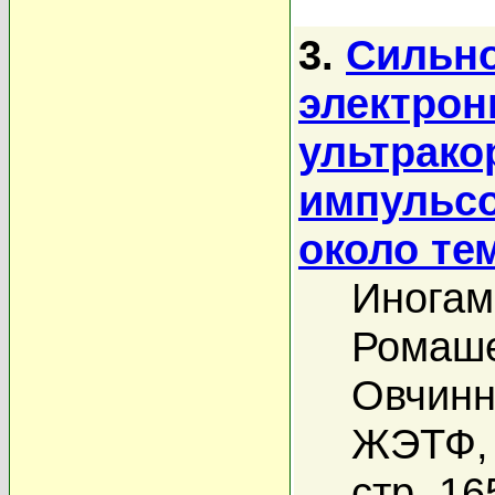
3.
Сильно
электрон
ультрако
импульсо
около те
Иногам
Ромаше
Овчинн
ЖЭТФ, 
стр. 16