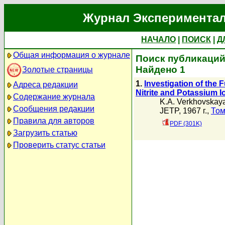
Журнал Экспериментал
НАЧАЛО
|
ПОИСК
|
Д
Общая информация о журнале
Поиск публикаций 
Найдено 1
Золотые страницы
1.
Investigation of the 
Адреса редакции
Nitrite and Potassium I
Содержание журнала
K.A. Verkhovskay
Сообщения редакции
JETP, 1967 г.,
Том
Правила для авторов
PDF (301K)
Загрузить статью
Проверить статус статьи