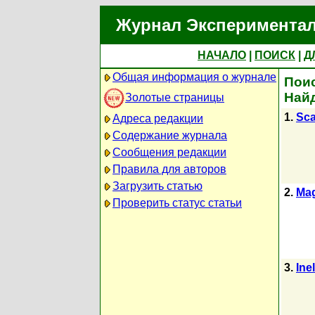
Журнал Экспериментал
НАЧАЛО
|
ПОИСК
|
Д
Общая информация о журнале
Поис
Найд
Золотые страницы
1.
Sca
Адреса редакции
Содержание журнала
Сообщения редакции
Правила для авторов
Загрузить статью
2.
Mag
Проверить статус статьи
3.
Ine