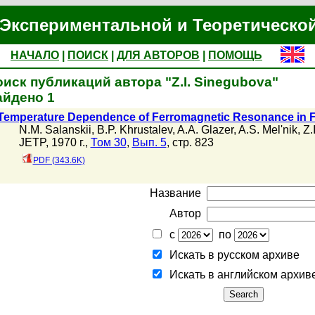
Экспериментальной и Теоретическо
НАЧАЛО
|
ПОИСК
|
ДЛЯ АВТОРОВ
|
ПОМОЩЬ
иск публикаций автора "Z.I. Sinegubova"
айдено 1
Temperature Dependence of Ferromagnetic Resonance in Fil
N.M. Salanskii
,
B.P. Khrustalev
,
A.A. Glazer
,
A.S. Mel'nik
,
Z.
JETP, 1970 г.,
Том 30
,
Вып. 5
, стр. 823
PDF (343.6K)
Название
Автор
с
по
Искать в русском архиве
Искать в английском архив