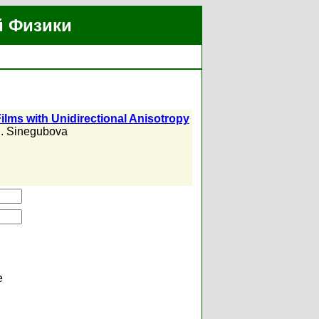
й Физики
ms with Unidirectional Anisotropy
I. Sinegubova
е