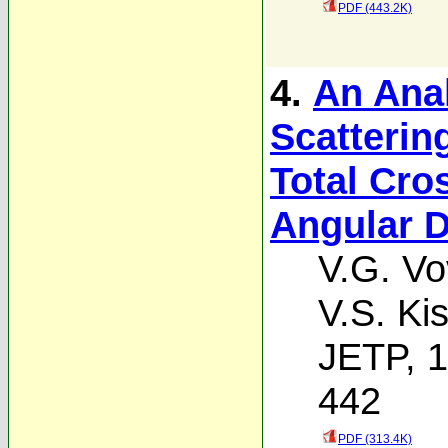
PDF (443.2K)
4.
An Ana
Scatterin
Total Cro
Angular D
V.G. V
V.S. Ki
JETP, 1
442
PDF (313.4K)