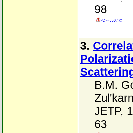
98
PDF (550.4K)
3.
Correl
Polarizat
Scattering
B.M. Go
Zul'kar
JETP, 1
63