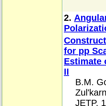
2.
Angula
Polarizat
Construct
for pp Sc
Estimate 
II
B.M. Go
Zul'kar
JETP, 1