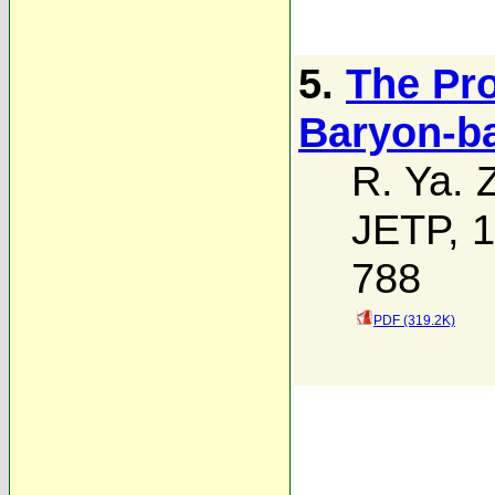
5.
The Pr
Baryon-b
R. Ya. 
JETP, 1
788
PDF (319.2K)