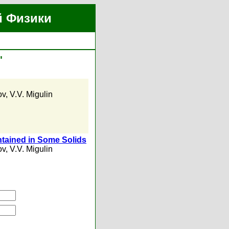
й Физики
"
ov
,
V.V. Migulin
tained in Some Solids
ov
,
V.V. Migulin