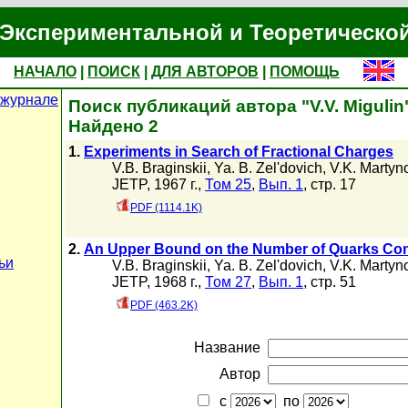
Экспериментальной и Теоретическо
НАЧАЛО
|
ПОИСК
|
ДЛЯ АВТОРОВ
|
ПОМОЩЬ
 журнале
Поиск публикаций автора "V.V. Migulin
Найдено 2
1.
Experiments in Search of Fractional Charges
V.B. Braginskii
,
Ya. B. Zel'dovich
,
V.K. Martyn
JETP, 1967 г.,
Том 25
,
Вып. 1
, стр. 17
PDF (1114.1K)
2.
An Upper Bound on the Number of Quarks Con
ьи
V.B. Braginskii
,
Ya. B. Zel'dovich
,
V.K. Martyn
JETP, 1968 г.,
Том 27
,
Вып. 1
, стр. 51
PDF (463.2K)
Название
Автор
с
по