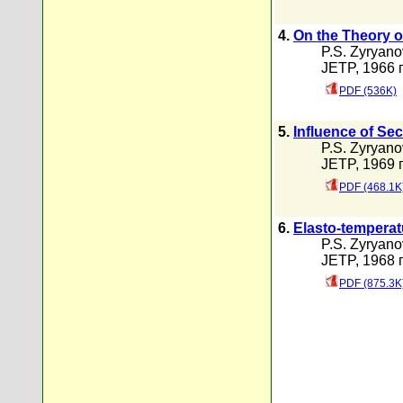
4.
On the Theory o
P.S. Zyryano
JETP, 1966 г
PDF (536K)
5.
Influence of Se
P.S. Zyryano
JETP, 1969 г
PDF (468.1K
6.
Elasto-temperat
P.S. Zyryano
JETP, 1968 г
PDF (875.3K