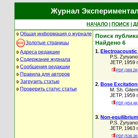
Журнал Экспериментал
НАЧАЛО
|
ПОИСК
|
Д
Общая информация о журнале
Поиск публика
Найдено 6
Золотые страницы
1.
Electroacoustic
Адреса редакции
P.S. Zyryano
Содержание журнала
JETP, 1959 г
Сообщения редакции
PDF (369.2K
Правила для авторов
Загрузить статью
2.
Bose Excitations
Проверить статус статьи
M. Sh. Gite
JETP, 1959 г
PDF (454.4K
3.
Non-equilibrium
P.S. Zyryano
JETP, 1963 г
PDF (536.3K