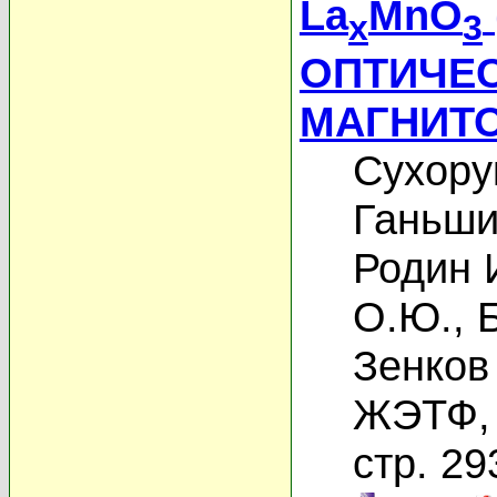
La
MnO
x
3
ОПТИЧЕС
МАГНИТ
Сухору
Ганьши
Родин 
О.Ю.
,
Зенков
ЖЭТФ, 
стр. 29