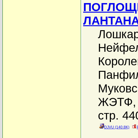
ПОГЛОЩ
ЛАНТАН
Лошкар
Нейфел
Короле
Панфил
Муковс
ЖЭТФ, 
стр. 44
DJVU (140.8K)