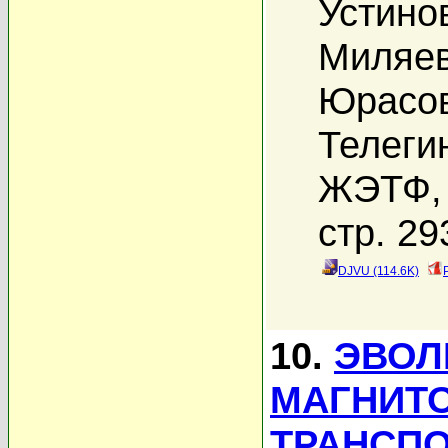
Устино
Миляев
Юрасов
Телеги
ЖЭТФ, 
стр. 29
DJVU (114.6K)
10.
ЭВО
МАГНИТ
ТРАНСП