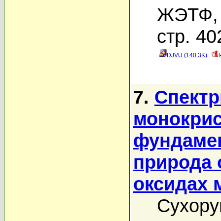
ЖЭТФ, 
стр. 40
DJVU (140.3K)
7.
Спектр
монокрис
фундаме
природа 
оксидах 
Сухору