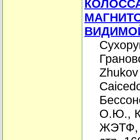
КОЛОСС
МАГНИТ
ВИДИМОЙ
Сухору
Гранов
Zhukov
Caicedo
Бессон
О.Ю.
,
ЖЭТФ, 