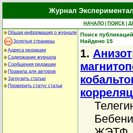
Журнал Экспериментал
НАЧАЛО
|
ПОИСК
|
Д
Общая информация о журнале
Поиск публикаций
Найдено 15
Золотые страницы
1.
Анизот
Адреса редакции
Содержание журнала
магнитоп
Сообщения редакции
Правила для авторов
кобальто
Загрузить статью
Проверить статус статьи
корреляц
Телеги
Бебени
ЖЭТФ, 