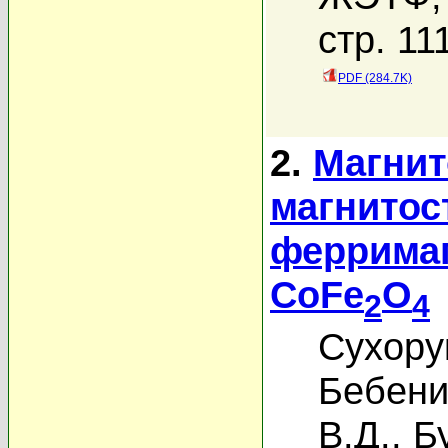
стр. 11
PDF (284.7K)
2.
Магнит
магнитос
феррима
CoFe
O
2
4
Сухору
Бебени
В.Д.
,
Б