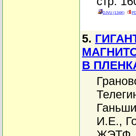
стр. 16
DJVU (134K)
PD
5.
ГИГАН
МАГНИТ
В ПЛЕНК
Гранов
Телеги
Ганьши
И.Е.
,
Г
ЖЭТФ, 