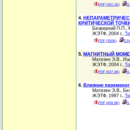
PDF (261.1K)
D
4.
НЕПАРАМЕТРИЧЕСК
КРИТИЧЕСКОЙ ТОЧК
Безверхий П.П.
,
ЖЭТФ, 2004 г.,
То
PDF (300K)
DJV
5.
МАГНИТНЫЙ МОМЕ
Матизен Э.В.
,
Иш
ЖЭТФ, 2004 г.,
То
PDF (637.4K)
D
6.
Влияние переменог
Матизен Э.В.
,
Бе
ЖЭТФ, 1997 г.,
То
PDF (458.9K)
D