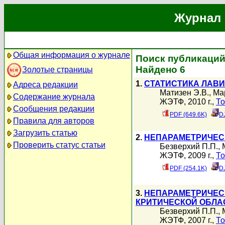
Журнал 
Общая информация о журнале
Поиск публикаций 
Найдено 6
Золотые страницы
1.
СТАТИСТИКА ЛАВ
Адреса редакции
Матизен Э.В.
,
Ма
Содержание журнала
ЖЭТФ, 2010 г.,
То
Сообщения редакции
PDF (649.6K)
D
Правила для авторов
Загрузить статью
2.
НЕПАРАМЕТРИЧЕС
Проверить статус статьи
Безверхий П.П.
,
ЖЭТФ, 2009 г.,
То
PDF (254.1K)
D
3.
НЕПАРАМЕТРИЧЕС
КРИТИЧЕСКОЙ ОБЛА
Безверхий П.П.
,
ЖЭТФ, 2007 г.,
То