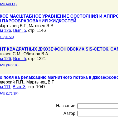
JVU (48.1K)
ОЕ МАСШТАБНОЕ УРАВНЕНИЕ СОСТОЯНИЯ И АППРОК
И ПАРООБРАЗОВАНИЯ ЖИДКОСТЕЙ
Мартынец В.Г.
,
Матизен Э.В.
м 126
,
Вып. 5
, стр. 1146
U (90.5K)
НТ КВАДРАТНЫХ ДЖОЗЕФСОНОВСКИХ SIS-СЕТОК. С
икаев С.М.
,
Обознов В.А.
м 126
,
Вып. 5
, стр. 1221
JVU (340.5K)
о поля на релаксацию магнитного потока в джозефсон
зверхий П.П.
,
Мартынец В.Г.
м 111
,
Вып. 3
, стр. 1047
JVU (171.3K)
Название
Автор