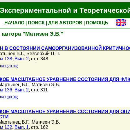
Экспериментальной и Теоретическо
НАЧАЛО
|
ПОИСК
|
ДЛЯ АВТОРОВ
|
ПОМОЩЬ
автора "Матизен Э.В."
ИН В СОСТОЯНИИ САМООРГАНИЗОВАННОЙ КРИТИЧН
ртынец В.Г.
,
Безверхий П.П.
м 138
,
Вып. 2
, стр. 348
JVU (79.8K)
КОЕ МАСШТАБНОЕ УРАВНЕНИЕ СОСТОЯНИЯ ДЛЯ ФЛ
Мартынец В.Г.
,
Матизен Э.В.
м 136
,
Вып. 2
, стр. 311
JVU (88.8K)
КОЕ МАСШТАБНОЕ УРАВНЕНИЕ СОСТОЯНИЯ ДЛЯ ОП
СТИ
Мартынец В.Г.
,
Матизен Э.В.
м 132
,
Вып. 1
, стр. 162