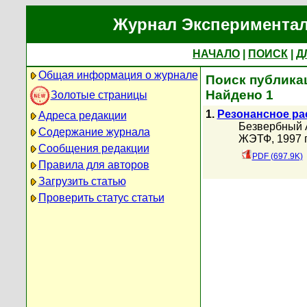
Журнал Экспериментал
НАЧАЛО
|
ПОИСК
|
Д
Общая информация о журнале
Поиск публикац
Найдено 1
Золотые страницы
1.
Резонансное ра
Адреса редакции
Безвербный 
Содержание журнала
ЖЭТФ, 1997 г
Сообщения редакции
PDF (697.9K)
Правила для авторов
Загрузить статью
Проверить статус статьи