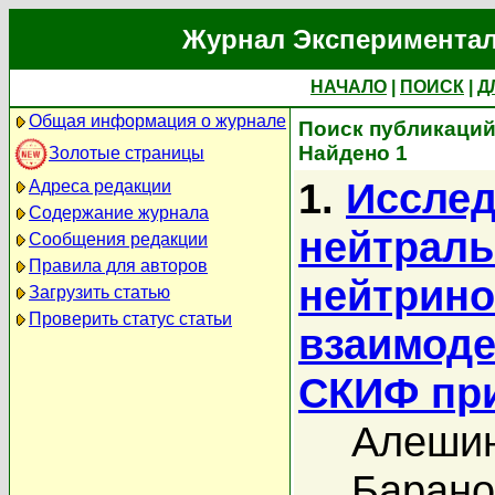
Журнал Экспериментал
НАЧАЛО
|
ПОИСК
|
Д
Общая информация о журнале
Поиск публикаций
Найдено 1
Золотые страницы
1.
Исслед
Адреса редакции
Содержание журнала
нейтраль
Сообщения редакции
Правила для авторов
нейтрин
Загрузить статью
Проверить статус статьи
взаимоде
СКИФ при
Алешин
Барано