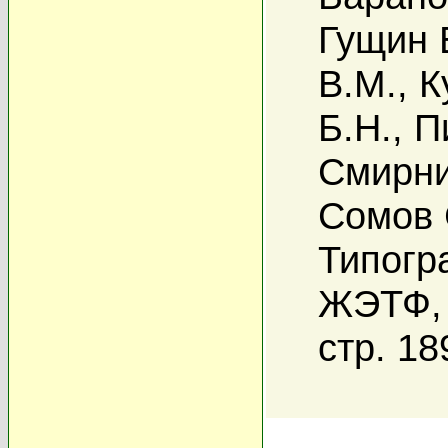
Гущин 
В.М.
,
К
Б.Н.
,
П
Смирни
Сомов 
Типогр
ЖЭТФ, 
стр. 18