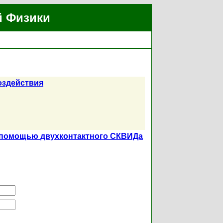
й Физики
оздействия
с помощью двухконтактного СКВИДа