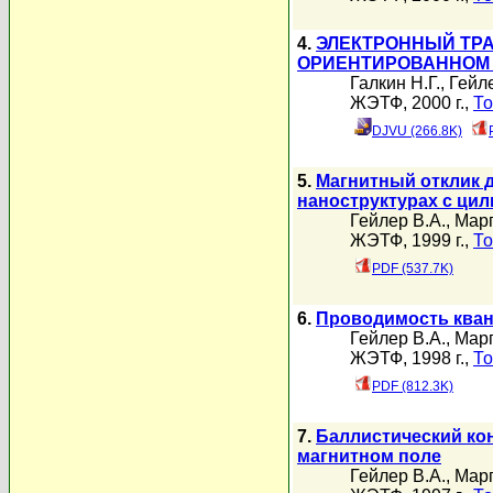
4.
ЭЛЕКТРОННЫЙ ТР
ОРИЕНТИРОВАННОМ 
Галкин Н.Г.
,
Гейле
ЖЭТФ, 2000 г.,
То
DJVU (266.8K)
5.
Магнитный отклик 
наноструктурах с ци
Гейлер В.А.
,
Марг
ЖЭТФ, 1999 г.,
То
PDF (537.7K)
6.
Проводимость кван
Гейлер В.А.
,
Марг
ЖЭТФ, 1998 г.,
То
PDF (812.3K)
7.
Баллистический ко
магнитном поле
Гейлер В.А.
,
Марг