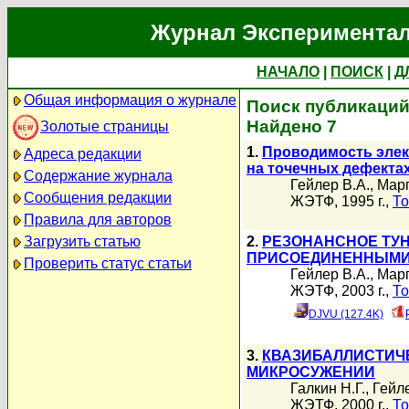
Журнал Экспериментал
НАЧАЛО
|
ПОИСК
|
Д
Общая информация о журнале
Поиск публикаций 
Найдено 7
Золотые страницы
1.
Проводимость элек
Адреса редакции
на точечных дефекта
Содержание журнала
Гейлер В.А.
,
Марг
Сообщения редакции
ЖЭТФ, 1995 г.,
То
Правила для авторов
Загрузить статью
2.
РЕЗОНАНСНОЕ ТУН
ПРИСОЕДИНЕННЫМИ
Проверить статус статьи
Гейлер В.А.
,
Марг
ЖЭТФ, 2003 г.,
То
DJVU (127.4K)
3.
КВАЗИБАЛЛИСТИЧ
МИКРОСУЖЕНИИ
Галкин Н.Г.
,
Гейле
ЖЭТФ, 2000 г.,
То