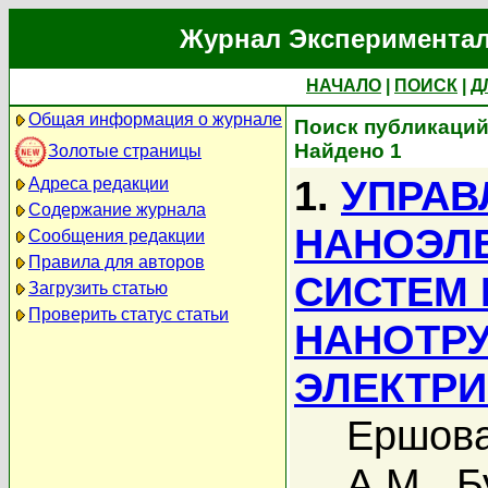
Журнал Экспериментал
НАЧАЛО
|
ПОИСК
|
Д
Общая информация о журнале
Поиск публикаций
Найдено 1
Золотые страницы
1.
УПРАВ
Адреса редакции
Содержание журнала
НАНОЭЛ
Сообщения редакции
Правила для авторов
СИСТЕМ 
Загрузить статью
Проверить статус статьи
НАНОТР
ЭЛЕКТРИ
Ершова
А.М.
,
Б