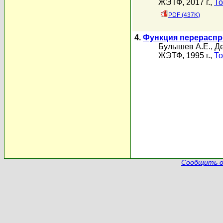
ЖЭТФ, 2017 г.,
То
PDF (437K)
4.
Функция перераспр
Булышев А.Е.
,
Де
ЖЭТФ, 1995 г.,
То
Сообщить о