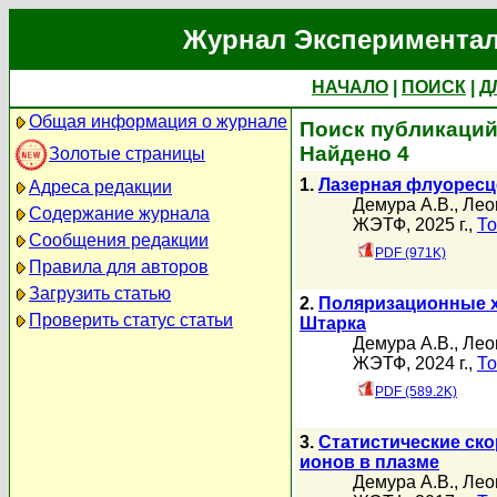
Журнал Экспериментал
НАЧАЛО
|
ПОИСК
|
Д
Общая информация о журнале
Поиск публикаций
Найдено 4
Золотые страницы
1.
Лазерная флуоресц
Адреса редакции
Демура А.В.
,
Лео
Содержание журнала
ЖЭТФ, 2025 г.,
То
Сообщения редакции
PDF (971K)
Правила для авторов
Загрузить статью
2.
Поляризационные х
Проверить статус статьи
Штарка
Демура А.В.
,
Лео
ЖЭТФ, 2024 г.,
То
PDF (589.2K)
3.
Статистические ск
ионов в плазме
Демура А.В.
,
Лео