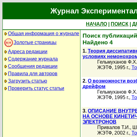
Журнал Экспериментал
НАЧАЛО
|
ПОИСК
|
Д
Общая информация о журнале
Поиск публикаций
Найдено 4
Золотые страницы
1.
Теория диссипатив
Адреса редакции
условиях немонохром
Содержание журнала
Гельмуханов Ф.Х
Сообщения редакции
ЖЭТФ, 1995 г.,
То
Правила для авторов
Загрузить статью
2.
О возможности воз
дрейфом
Проверить статус статьи
Гельмуханов Ф.Х
ЖЭТФ, 1995 г.,
То
3.
ОПИСАНИЕ ВНУТРЕ
НА ОСНОВЕ КИНЕТИ
ЭЛЕКТРОНОВ
Привалов Т.И.
,
Ш
ЖЭТФ, 2002 г.,
То