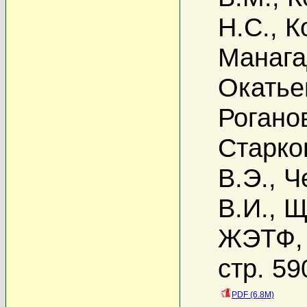
Н.С.
,
К
Манага
Окатье
Рогано
Старко
В.Э.
,
Ч
В.И.
,
Щ
ЖЭТФ, 
стр. 59
PDF (6.8M)