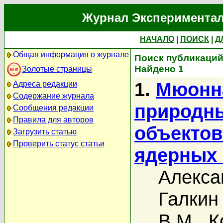
Журнал Экспериментал
НАЧАЛО
|
ПОИСК
|
Д
Общая информация о журнале
Поиск публикаций 
Найдено 1
Золотые страницы
1.
Мюонн
Адреса редакции
Содержание журнала
природн
Сообщения редакции
Правила для авторов
объектов
Загрузить статью
Проверить статус статьи
ядерных
Алекса
Галкин
В.М.
,
К