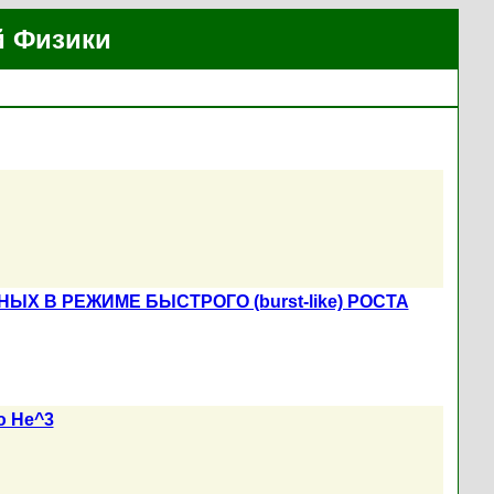
й Физики
 В РЕЖИМЕ БЫСТРОГО (burst-like) РОСТА
ю He^3