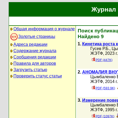
Журнал 
Общая информация о журнале
Поиск публикац
Найдено 9
Золотые страницы
1.
Кинетика роста 
Адреса редакции
Гусев Р.Б.
,
Цы
Содержание журнала
ЖЭТФ, 2023 г.
Сообщения редакции
PDF (447K)
Правила для авторов
Загрузить статью
2.
АНОМАЛИЯ ВНУТ
Проверить статус статьи
Цымбаленко В
ЖЭТФ, 2014 г.
PDF (593.9K)
3.
Измерение повер
Цымбаленко В
ЖЭТФ, 1995 г.
PDF (1097K)