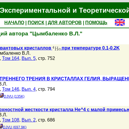
Экспериментальной и Теоретическо
НАЧАЛО
|
ПОИСК
|
ДЛЯ АВТОРОВ
|
ПОМОЩЬ
ий автора "Цымбаленко В.Л."
квантовых кристаллов
при температуре 0.1-0.2K
мбаленко В.Л.
,
Том 164
,
Вып. 5
, стр. 752
РЕННЕГО ТРЕНИЯ В КРИСТАЛЛАХ ГЕЛИЯ, ВЫРАЩЕННЫХ
.Л.
,
Том 146
,
Вып. 4
, стр. 794
DJVU (135K)
хностной жесткости кристалла He^4 с малой примесь
.Л.
,
Том 108
,
Вып. 2
, стр. 686
DJVU (697.9K)