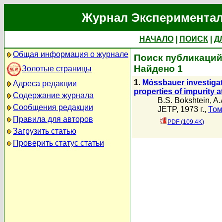
Журнал Экспериментал
НАЧАЛО
|
ПОИСК
|
Д
Общая информация о журнале
Поиск публикаций 
Найдено 1
Золотые страницы
1.
Móssbauer investigati
Адреса редакции
properties of impurity 
Содержание журнала
B.S. Bokshtein
,
A.
Сообщения редакции
JETP, 1973 г.,
Том
Правила для авторов
PDF (109.4K)
Загрузить статью
Проверить статус статьи