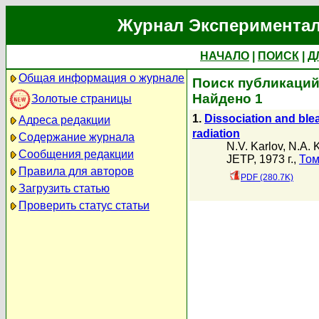
Журнал Экспериментал
НАЧАЛО
|
ПОИСК
|
Д
Общая информация о журнале
Поиск публикаций 
Найдено 1
Золотые страницы
1.
Dissociation and ble
Адреса редакции
radiation
Содержание журнала
N.V. Karlov
,
N.A. 
Сообщения редакции
JETP, 1973 г.,
Том
Правила для авторов
PDF (280.7K)
Загрузить статью
Проверить статус статьи