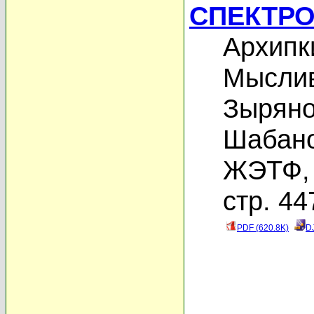
СПЕКТР
Архипки
Мыслив
Зыряно
Шабано
ЖЭТФ, 
стр. 44
PDF (620.8K)
D