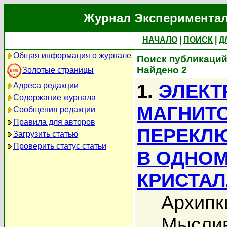
Журнал Экспериментал
НАЧАЛО
|
ПОИСК
|
Д
Общая информация о журнале
Поиск публикаций 
Найдено 2
Золотые страницы
1.
ЭЛЕКТ
Адреса редакции
Содержание журнала
МАГНИТ
Сообщения редакции
Правила для авторов
ПЕРЕКЛ
Загрузить статью
Проверить статус статьи
В ОДНО
КРИСТА
Архипки
Мыслив