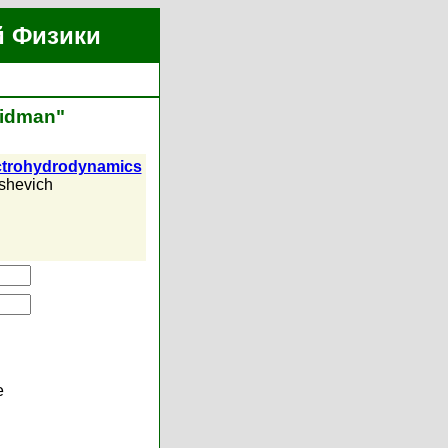
й Физики
ridman"
ectrohydrodynamics
shevich
е