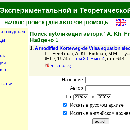
Экспериментальной и Теоретическо
НАЧАЛО
|
ПОИСК
|
ДЛЯ АВТОРОВ
|
ПОМОЩЬ
я о журнале
Поиск публикаций автора "A. Kh. F
Найдено 1
цы
1.
A modified Korteweg-de Vries equation el
T.L. Perel'man
,
A. Kh. Fridman
,
M.M. El'ya
ала
JETP, 1974 г.,
Том 39
,
Вып. 4
, стр. 643
ции
PDF (164.6K)
ров
Название
статьи
Автор
с
по
Искать в русском архиве
Искать в английском архив