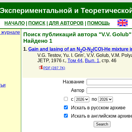
Экспериментальной и Теоретическо
НАЧАЛО
|
ПОИСК
|
ДЛЯ АВТОРОВ
|
ПОМОЩЬ
 журнале
Поиск публикаций автора "V.V. Golub"
Найдено 1
1.
Gain and lasing of an N
O-N
(CO)-He mixture 
2
2
V.G. Testov
,
Yu. I. Grin'
,
V.V. Golub
,
V.M. Poly
JETP, 1976 г.,
Том 44
,
Вып. 1
, стр. 46
PDF (287.7K)
Название
тьи
Автор
с
по
Искать в русском архиве
Искать в английском архив