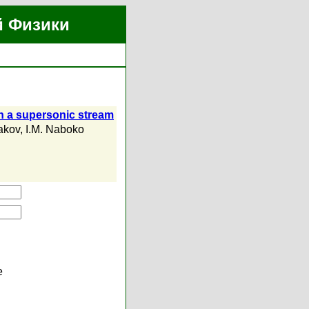
й Физики
in a supersonic stream
akov
,
I.M. Naboko
е