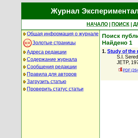
Журнал Экспериментал
НАЧАЛО
|
ПОИСК
|
Д
Общая информация о журнале
Поиск публи
Найдено 1
Золотые страницы
1.
Study of the 
Адреса редакции
S.I. Sere
Содержание журнала
JETP, 197
Сообщения редакции
PDF (26
Правила для авторов
Загрузить статью
Проверить статус статьи