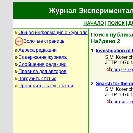
Журнал Экспериментал
НАЧАЛО
|
ПОИСК
|
Д
Общая информация о журнале
Поиск публика
Найдено 2
Золотые страницы
Адреса редакции
1.
Investigation of 
S.M. Korenc
Содержание журнала
JETP, 1976 г
Сообщения редакции
PDF (325.7K)
Правила для авторов
Загрузить статью
2.
Search for the 
Проверить статус статьи
S.M. Korenc
JETP, 1976 г
PDF (248.3K)